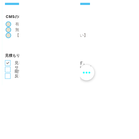
CMSの希望について
*
有
無
【不明】もしくは【担当に相談したい】
必
見積もり結果について
*
須
項
見積書送付に２〜３営業日掛かります。
目
サイト内容によっては、対応出来かねる可
能性がございます。
反社会的勢力に一切の関わりはない。
送信